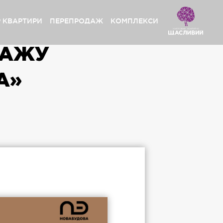
Р КВАРТИРИ
ПЕРЕПРОДАЖ
КОМПЛЕКСИ
ДАЖУ
сливий Grand» Софіївська Борщагівка
А»
ystal Avenue» Петропавлівська Борщагівка
сливий» Петропавлівська Борщагівка
сливий» Софіївська Борщагівка
pynsky» Львів
сливий Platinum» Львів
сливий» Львів
сливий Club» Львів