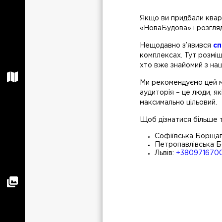
Якщо ви придбали кварт
«НоваБудова» і розгля
Нещодавно з’явився
сп
комплексах. Тут розміщ
хто вже знайомий з наш
Ми рекомендуємо цей ма
аудиторія – це люди, я
максимально цільовий.
Щоб дізнатися більше т
Софіївська Борщаг
Петропавлівська Б
Львів:
+380971670