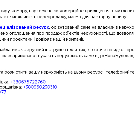
иру, комору, паркомісце чи комерційне приміщення в житлових
даєте можливість перепродажу, маємо для вас гарну новину!
еціалізований ресурс
, орієнтований саме на власників неру
ено оголошення про продаж об’єктів нерухомості, що дозволяє
ими проєктами і довіряє нашій компанії.
йданчик як зручний інструмент для тих, хто хоче швидко і пр
кі цілеспрямовано шукають нерухомість саме від «НоваБудова»,
а розмістити вашу нерухомість на цьому ресурсі, телефонуйте 
івка:
+380675722760
орщагівка:
+380960230310
077