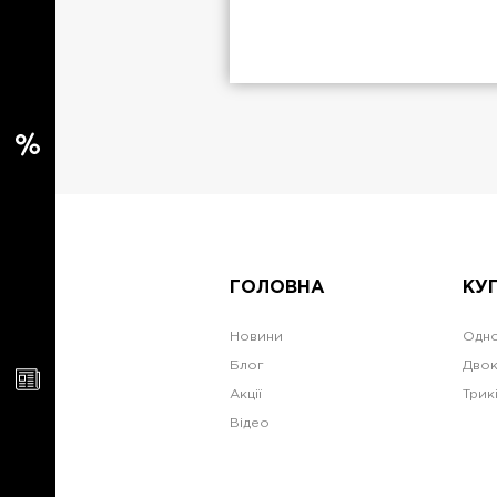
ГОЛОВНА
КУ
Новини
Одно
Блог
Двок
Акції
Трик
Відео