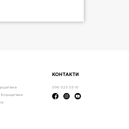
КОНТАКТИ
орщагівка
096 023 03 10
а Борщагівка
ка