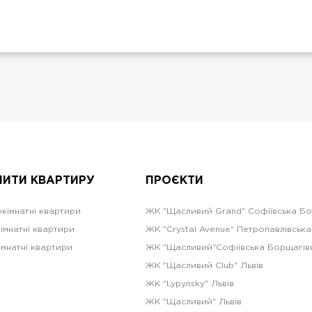
ПИТИ КВАРТИРУ
ПРОЄКТИ
кімнатні квартири
ЖК "Щасливий Grand" Софіївська Б
імнатні квартири
ЖК "Crystal Avenue" Петропавлівськ
імнатні квартири
ЖК "Щасливий"Софіївська Борщагів
ЖК "Щасливий Club" Львів
ЖК "Lypynsky" Львів
ЖК "Щасливий" Львів