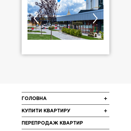
ГОЛОВНА
Новини
КУПИТИ КВАРТИРУ
Блог
Однокімнатні квартири
Акції
ПЕРЕПРОДАЖ КВАРТИР
Двокімнатні квартири
Відео