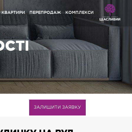
Р КВАРТИРИ
ПЕРЕПРОДАЖ
КОМПЛЕКСИ
сливий Grand» Софіївська Борщагівка
ОСТІ
ystal Avenue» Петропавлівська Борщагівка
сливий» Петропавлівська Борщагівка
сливий» Софіївська Борщагівка
pynsky» Львів
сливий Platinum» Львів
сливий» Львів
ЗАЛИШИТИ ЗАЯВКУ
сливий Club» Львів