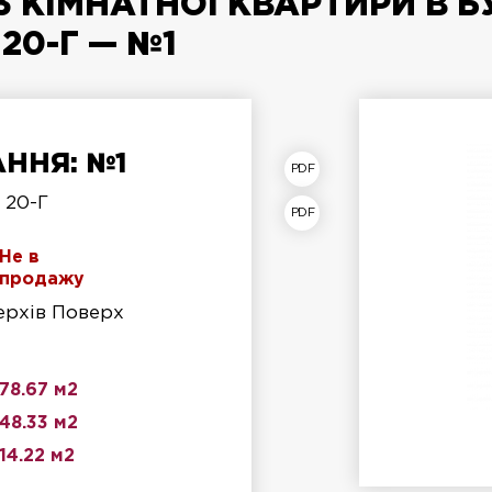
 КІМНАТНОЇ КВАРТИРИ В Б
20-Г — №1
ННЯ: №1
лан квартири
 20-Г
лан поверху
Не в
продажу
верхів Поверх
78.67 м2
48.33 м2
14.22 м2