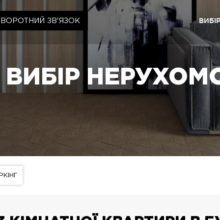
ВИБІ
ЗВОРОТНИЙ ЗВ'ЯЗОК
Київ
ЖК «Ща
ВИБІР НЕРУХОМ
ЖК «Cr
ЖК «Ща
ЖК «Ща
Львів
ЖК «Ly
ЖК «Ща
РКІНГ
ЖК «Ща
ЖК «Ща