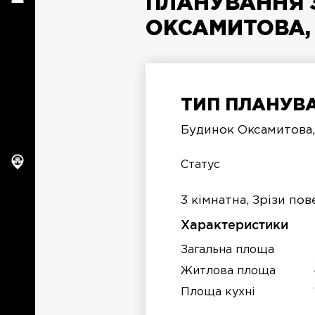
ПЛАНУВАННЯ 3
ОКСАМИТОВА, 
ТИП ПЛАНУВА
п
Будинок Оксамитова,
п
Статус
3 кімнатна, Зрізи по
Характеристики
Загальна площа
Житлова площа
Площа кухні