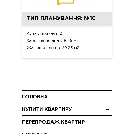
ТИП ПЛАНУВАННЯ: №10
Кількість кімнат: 2
Загальна площа: 58.25 м2
Житлова площа: 29.25 м2
ГОЛОВНА
Новини
КУПИТИ КВАРТИРУ
Блог
Однокімнатні квартири
Акції
ПЕРЕПРОДАЖ КВАРТИР
Двокімнатні квартири
Відео
Трикімнатні квартири