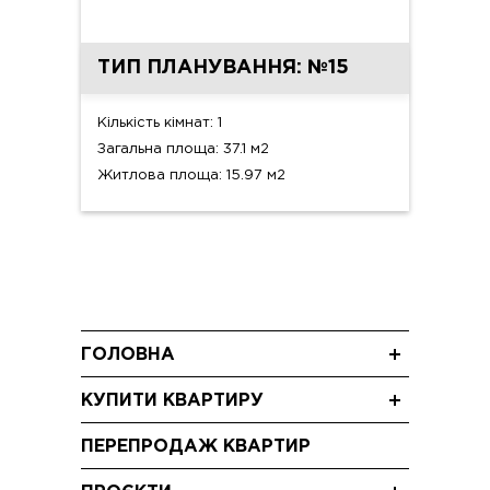
ТИП ПЛАНУВАННЯ: №15
Кількість кімнат: 1
Загальна площа: 37.1 м2
Житлова площа: 15.97 м2
ГОЛОВНА
Новини
КУПИТИ КВАРТИРУ
Блог
Однокімнатні квартири
Акції
ПЕРЕПРОДАЖ КВАРТИР
Двокімнатні квартири
Відео
Трикімнатні квартири