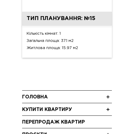
ТИП ПЛАНУВАННЯ: №15
Кількість кімнат: 1
Загальна площа: 37.1 м2
Житлова площа: 15.97 м2
ГОЛОВНА
Новини
КУПИТИ КВАРТИРУ
Блог
Однокімнатні квартири
Акції
ПЕРЕПРОДАЖ КВАРТИР
Двокімнатні квартири
Відео
Трикімнатні квартири