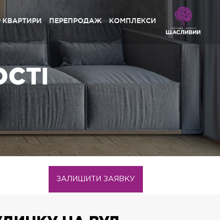
Р КВАРТИРИ
ПЕРЕПРОДАЖ
КОМПЛЕКСИ
сливий Grand» Софіївська Борщагівка
ОСТІ
ystal Avenue» Петропавлівська Борщагівка
сливий» Петропавлівська Борщагівка
сливий» Софіївська Борщагівка
pynsky» Львів
сливий Platinum» Львів
сливий» Львів
ЗАЛИШИТИ ЗАЯВКУ
сливий Club» Львів