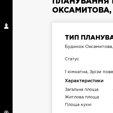
ПЛАНУВАННЯ 1
ОКСАМИТОВА, 
ТИП ПЛАНУВА
п
Будинок Оксамитова,
п
Статус
1 кімнатна, Зрізи пов
Характеристики
Загальна площа
Житлова площа
Площа кухні