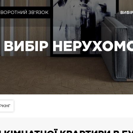
ВИБІ
ЗВОРОТНИЙ ЗВ'ЯЗОК
Київ
ЖК «Ща
ВИБІР НЕРУХОМ
ЖК «Cr
ЖК «Ща
ЖК «Ща
Львів
ЖК «Ly
ЖК «Ща
РКІНГ
ЖК «Ща
ЖК «Ща