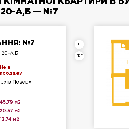
 КІМНАТНОЇ КВАРТИРИ В Б
20-А,Б — №7
ННЯ: №7
лан квартири
 20-А,Б
лан поверху
Не в
продажу
ерхів Поверх
45.79 м2
20.57 м2
13.74 м2